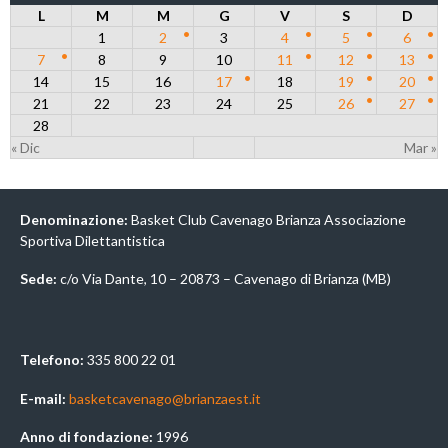
L
M
M
G
V
S
D
1
2
3
4
5
6
7
8
9
10
11
12
13
14
15
16
17
18
19
20
21
22
23
24
25
26
27
28
« Dic
Mar »
Denominazione:
Basket Club Cavenago Brianza Associazione
Sportiva Dilettantistica
Sede:
c/o Via Dante, 10 – 20873 – Cavenago di Brianza (MB)
Telefono:
335 800 22 01
E-mail:
basketcavenago@brianzaest.it
Anno di fondazione:
1996