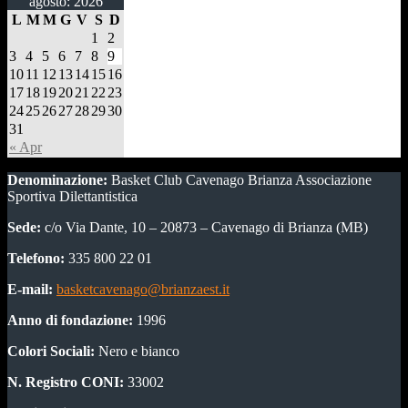
agosto: 2026
L
M
M
G
V
S
D
1
2
3
4
5
6
7
8
9
10
11
12
13
14
15
16
17
18
19
20
21
22
23
24
25
26
27
28
29
30
31
« Apr
Denominazione:
Basket Club Cavenago Brianza Associazione
Sportiva Dilettantistica
Sede:
c/o Via Dante, 10 – 20873 – Cavenago di Brianza (MB)
Telefono:
335 800 22 01
E-mail:
basketcavenago@brianzaest.it
Anno di fondazione:
1996
Colori Sociali:
Nero e bianco
N. Registro CONI:
33002