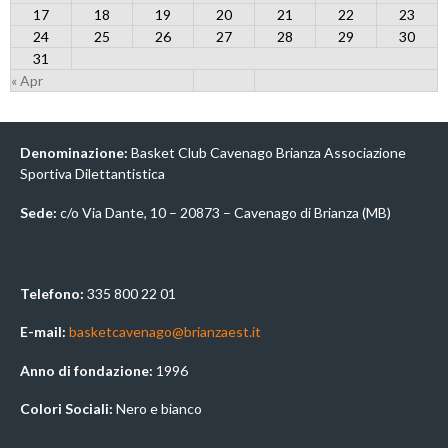
17
18
19
20
21
22
23
24
25
26
27
28
29
30
31
« Apr
Denominazione:
Basket Club Cavenago Brianza Associazione
Sportiva Dilettantistica
Sede:
c/o Via Dante, 10 – 20873 – Cavenago di Brianza (MB)
Telefono:
335 800 22 01
E-mail:
basketcavenago@brianzaest.it
Anno di fondazione:
1996
Colori Sociali:
Nero e bianco