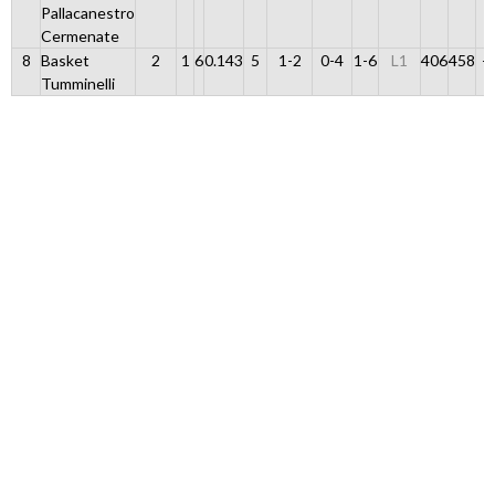
Pallacanestro
Cermenate
8
Basket
2
1
6
0.143
5
1-2
0-4
1-6
L1
406
458
-
Tumminelli