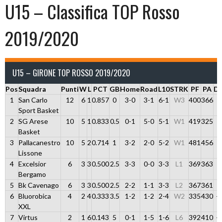
U15 – Classifica TOP Rosso
2019/2020
U15 – GIRONE TOP ROSSO 2019/2020
Pos
Squadra
Punti
W
L
PCT
GB
Home
Road
L10
STRK
PF
PA
DI
1
San Carlo
12
6
1
0.857
0
3-0
3-1
6-1
W3
400
366
3
Sport Basket
2
SG Arese
10
5
1
0.833
0.5
0-1
5-0
5-1
W1
419
325
9
Basket
3
Pallacanestro
10
5
2
0.714
1
3-2
2-0
5-2
W1
481
456
2
Lissone
4
Excelsior
6
3
3
0.500
2.5
3-3
0-0
3-3
L1
369
363
Bergamo
5
Bk Cavenago
6
3
3
0.500
2.5
2-2
1-1
3-3
L2
367
361
6
Bluorobica
4
2
4
0.333
3.5
1-2
1-2
2-4
W2
335
430
-
XXL
7
Virtus
2
1
6
0.143
5
0-1
1-5
1-6
L6
392
410
-